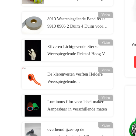
Brandvertragend reflecterend stof
EN 20471 Klasse 2
Video
8910 Weerspiegelende Band 8912
9910 8906 2 Duim 4 Duim voor
Verkeersveiligheidskleding
Video
We
Zilveren Lichtgevende Sterke
Weerspiegelende Rekstof Hoog Vis
Jacket Material EN20471 ANSI107
Video
De klerenvesten verften Heldere
Weerspiegelende
Stoffenleveranciers Grey Green
Reflective Fabric Tape
Video
Luminous film voor label maker
Aanpasbaar in verschillende maten
Video
overhemd ijzer-op de