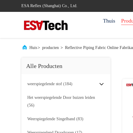
ESA Reflex (Shanghai) Co., Ltd.
Thuis
Prod
Huis
>
producten
>
Reflective Piping Fabric Online Fabrika
Alle Producten
weerspiegelende stof
(184)
Het weerspiegelende Door buizen leiden
(56)
Weerspiegelende Singelband
(83)
Weerspiegelend Draadgaren
(17)