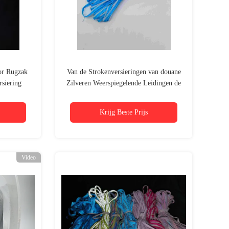
or Rugzak
Van de Strokenversieringen van douane
rsiering
Zilveren Weerspiegelende Leidingen de
k naait op
Hoofdbandregenboog Kleurrijke 50m
100m
Krijg Beste Prijs
Video