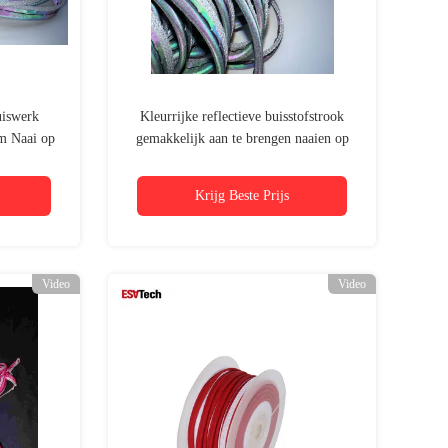
uiswerk
Kleurrijke reflectieve buisstofstrook
im Naai op
gemakkelijk aan te brengen naaien op
kleding
Krijg Beste Prijs
Video
Video