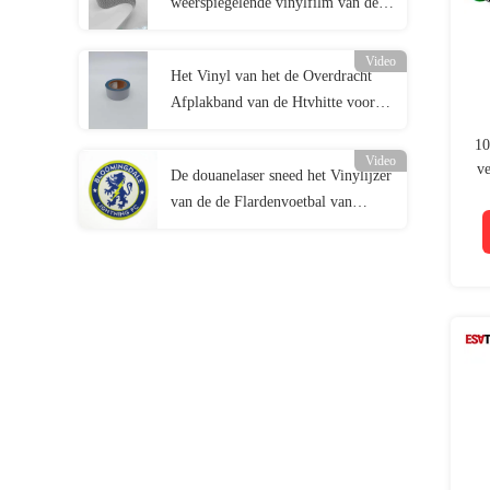
weerspiegelende vinylfilm van de
hitteoverdracht voor
Kledingstukkentextiel
Video
Het Vinyl van het de Overdracht
Afplakband van de Htvhitte voor de
Veiligheidskleding van de Hittepers
10
Video
ve
De douanelaser sneed het Vinylijzer
van de de Flardenvoetbal van
Stickersetiketten Douane Geweven
op Flard