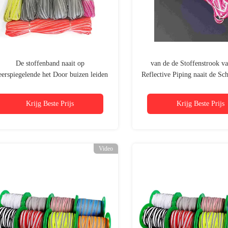
De stoffenband naait op
van de de Stoffenstrook va
erspiegelende het Door buizen leiden
Reflective Piping naait de Sc
Scherpende Vlechtversiering voor
Vlechtversiering op 21 Yds
Veiligheidskleding
Krijg Beste Prijs
Krijg Beste Prijs
Video