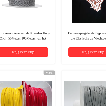
tro Weerspiegelend de Koorden Hoog
De weerspiegelende Pijp vo
Zicht 50Meters 100Meters van het
die Elastische de Vlechtve
Leidingenkoord
scherpen van de Stoffenstroo
21 Yds 20meters
Krijg Beste Prijs
Krijg Beste Prijs
Video