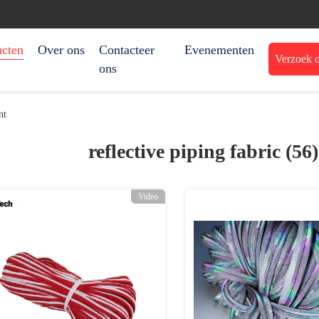
ucten
Over ons
Contacteer
Evenementen
Verzoek o
ons
nt
reflective piping fabric (56
Video