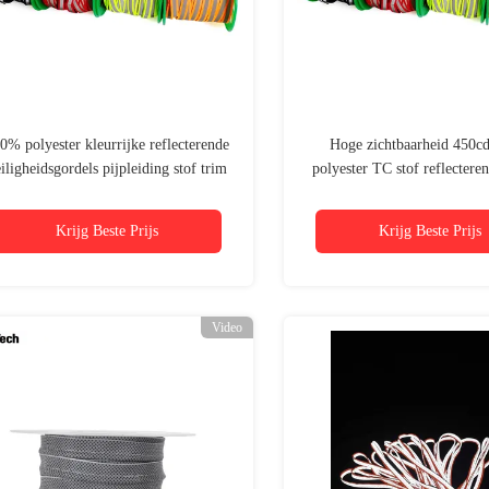
0% polyester kleurrijke reflecterende
Hoge zichtbaarheid 450c
iligheidsgordels pijpleiding stof trim
polyester TC stof reflectere
voor genaaid op uniform
rand afwerking voor kl
Krijg Beste Prijs
Krijg Beste Prijs
Video