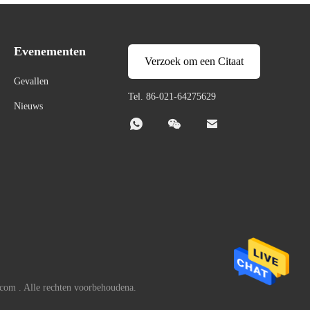
Evenementen
Verzoek om een Citaat
Gevallen
Tel. 86-021-64275629
Nieuws



com . Alle rechten voorbehoudena.