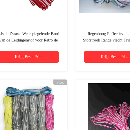
ls de Zwarte Weerspiegelende Band
Regenboog Reflectieve b
van de Leidingenstof voor Retro de
Stofstrook Rande vlecht Tr
Regenboog van het
kledingstukken
Veiligheidskledingstuk
Krijg Beste Prijs
Krijg Beste Prijs
Video