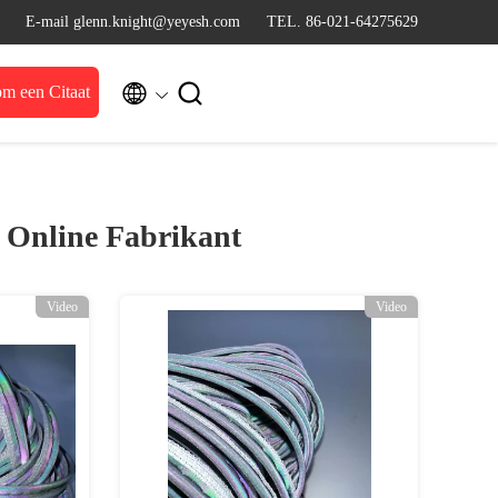
E-mail glenn.knight@yeyesh.com
TEL. 86-021-64275629


m een Citaat
)
Online Fabrikant
Video
Video