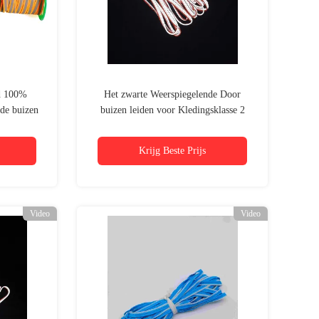
d 100%
Het zwarte Weerspiegelende Door
nde buizen
buizen leiden voor Kledingsklasse 2
eding
kleurrijke de kledingstoebehoren van het
Polyestert/c Garen
Krijg Beste Prijs
Video
Video