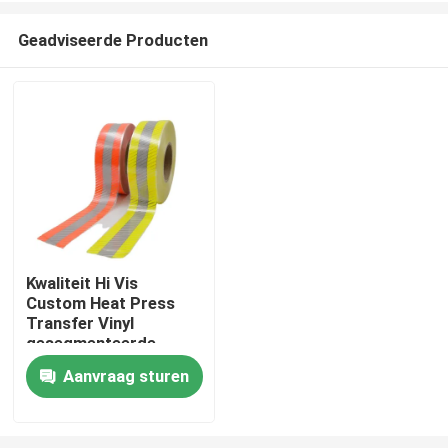
Geadviseerde Producten
Kwaliteit Hi Vis
Custom Heat Press
Thuis
Transfer Vinyl
gesegmenteerde
reflecterende tape
Aanvraag sturen
Producten
voor kleding
Over ons