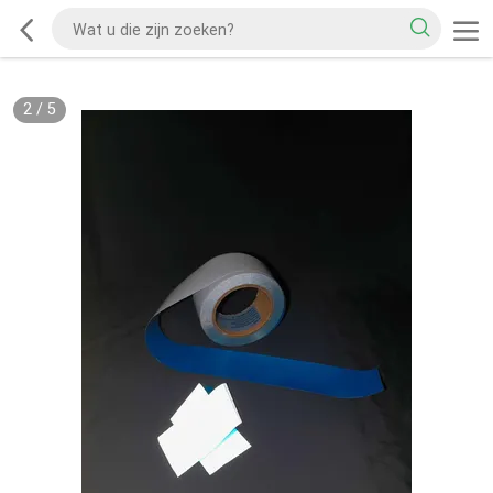
2
/
5