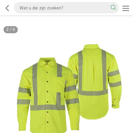
2
/
6