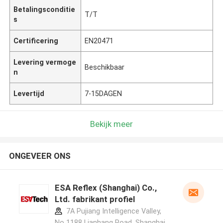
Betalingsconditie
T/T
s
Certificering
EN20471
Levering vermoge
Beschikbaar
n
Levertijd
7-15DAGEN
Bekijk meer
ONGEVEER ONS
ESA Reflex (Shanghai) Co.,
Ltd. fabrikant profiel
7A Pujiang Intelligence Valley,
No 1188 Lianhang Road, Shanghai