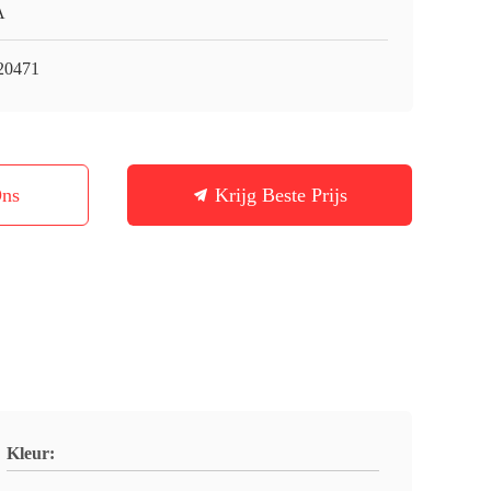
A
20471
Ons
Krijg Beste Prijs
Kleur: