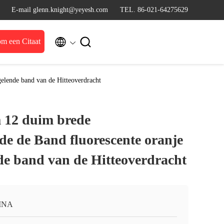
E-mail glenn.knight@yeyesh.com
TEL. 86-021-64275629


m een Citaat
elende band van de Hitteoverdracht
 12 duim brede
de de Band fluorescente oranje
de band van de Hitteoverdracht
INA