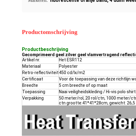
fluorescente oranje band
,
4 duim wee
Markeren:
Productomschrijving
Productbeschrijving
Gecomprimeerd geel zilver geel vlamvertragend reflect
Artikel nr.
Het ESR112
Materiaal
Polyester
Retro-reflectiviteit
450 cd/lx/m2
Certificaat
Voor de toepassing van deze richtlijn w
Breedte
5 cm breedte of op maat
Toepassing
Naai veiligheidskleding / Hi-vis polo sh
Verpakking
50 meter/rol, 20 rol/ctn, 1000 meter/ct
ctn grootte:41*41*28cm, gewicht: 26,5