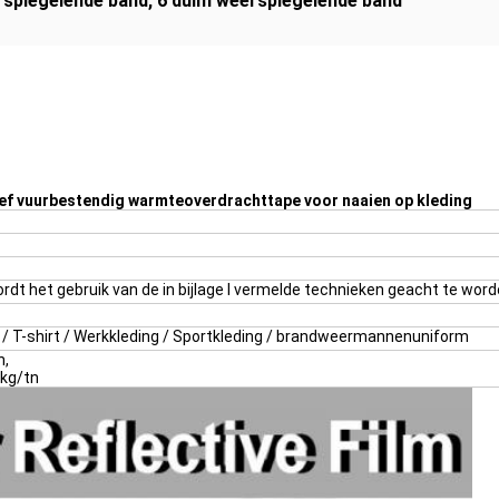
rspiegelende band
,
6 duim weerspiegelende band
ief vuurbestendig warmteoverdrachttape voor naaien op kleding
ordt het gebruik van de in bijlage I vermelde technieken geacht te wor
irt / T-shirt / Werkkleding / Sportkleding / brandweermannenuniform
n,
 kg/tn