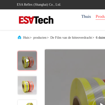
ESA Reflex (Shanghai) Co., Ltd.
Thuis
Prod
Huis
>
producten
>
De Film van de hitteoverdracht
>
6 duim