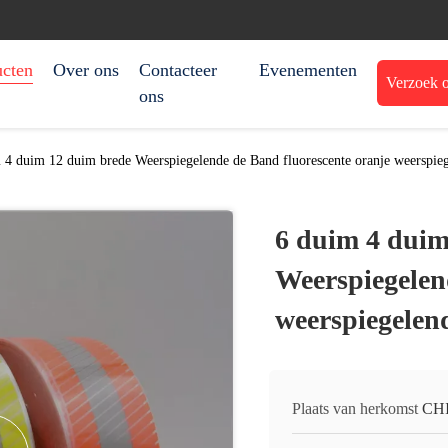
ucten
Over ons
Contacteer
Evenementen
Verzoek o
ons
 4 duim 12 duim brede Weerspiegelende de Band fluorescente oranje weerspieg
6 duim 4 duim
Weerspiegelen
weerspiegelen
Plaats van herkomst
CH