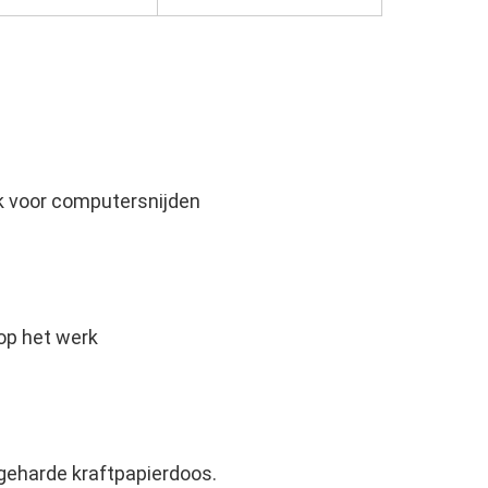
k voor computersnijden
op het werk
e geharde kraftpapierdoos.