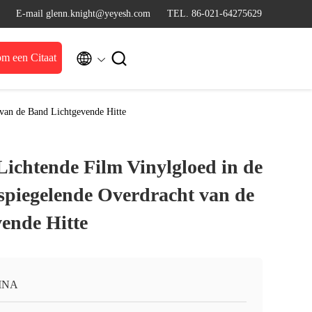
E-mail glenn.knight@yeyesh.com
TEL. 86-021-64275629


m een Citaat
van de Band Lichtgevende Hitte
Lichtende Film Vinylgloed in de
piegelende Overdracht van de
ende Hitte
INA