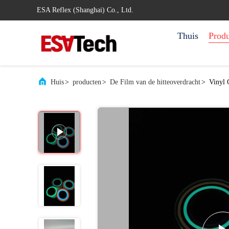
ESA Reflex (Shanghai) Co., Ltd.
Thuis
Prod
Huis
>
producten
>
De Film van de hitteoverdracht
>
Vinyl 