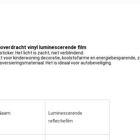
overdracht vinyl luminescerende film
cker. Het licht is zacht, niet verblindend.
hikt voor kinderwoning decoratie, koolstofarme en energiebesparende, z
isversieringsmateriaal. Het is ideaal voor autobeveiliging.
Naam:
Luminescerende 
reflectiefilm