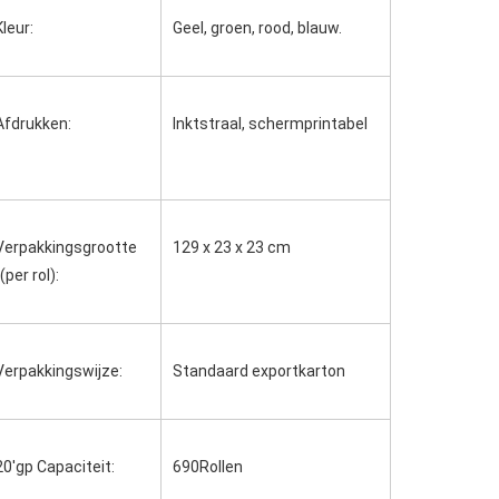
Kleur:
Geel, groen, rood, blauw.
Afdrukken:
Inktstraal, schermprintabel
Verpakkingsgrootte 
129 x 23 x 23 cm
((per rol):
Verpakkingswijze:
Standaard exportkarton
20'gp Capaciteit:
690Rollen