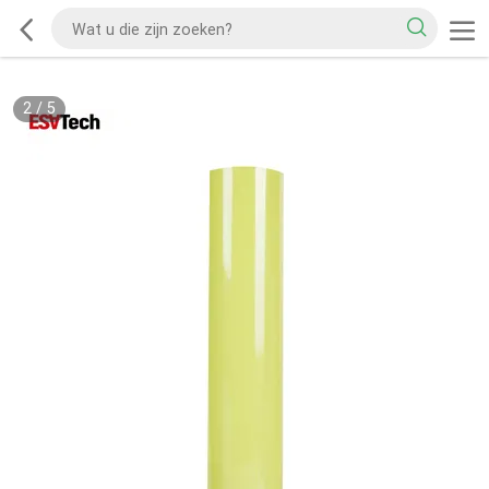
2
/
5