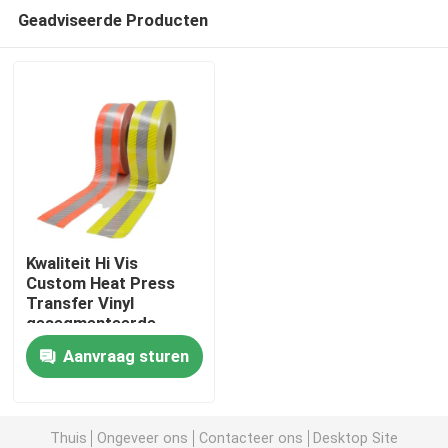
Geadviseerde Producten
Kwaliteit Hi Vis
Custom Heat Press
Transfer Vinyl
Thuis
gesegmenteerde
reflecterende tape
Aanvraag sturen
voor kleding
Producten
Thuis
Ongeveer ons
Contacteer ons
Desktop Site
Over ons