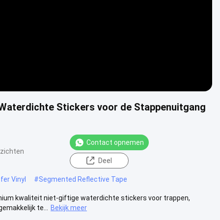
Waterdichte Stickers voor de Stappenuitgang
Contact opnemen
tzichten
Deel
fer Vinyl
#
Segmented Reflective Tape
um kwaliteit niet-giftige waterdichte stickers voor trappen,
makkelijk te...
Bekijk meer