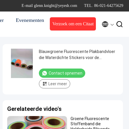
E-mail glenn.knight@yeyesh.com
TEL. 86-021-64275629
er
Evenementen


Verzoek om een Citaat
Blauwgroene Fluorescente Plakbandvloer
die Waterdichte Stickers voor de
Stappenuitgang van Tredenmuren merken
Contact opnemen
Leer meer
Gerelateerde video's
Groene Fluorescente
Stoffenband die