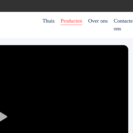
Thuis
Producten
Over ons
Contacte
ons
Play
Video