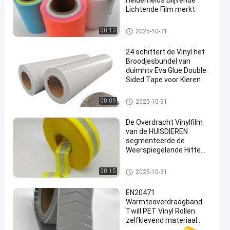
Helderheids Blijvende
Lichtende Film merkt
Heat Transfer Vinyl
00:13
2025-10-31
24 schittert de Vinyl het
Broodjesbundel van
duimhtv Eva Glue Double
Sided Tape voor Kleren
Heat Transfer Vinyl
00:09
2025-10-31
De Overdracht Vinylfilm
van de HUISDIEREN
segmenteerde de
Weerspiegelende Hitte
Weerspiegelend
Bandmateriaal
Heat Transfer Vinyl
00:15
2025-10-31
EN20471
Warmteoverdraagband
Twill PET Vinyl Rollen
zelfklevend materiaal
voor kleding