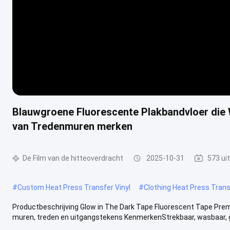
Blauwgroene Fluorescente Plakbandvloer die 
van Tredenmuren merken
De Film van de hitteoverdracht
2025-10-31
573 ui
#
Custom Heat Press Transfer Vinyl
#
Clothing Heat Press Trans
Productbeschrijving Glow in The Dark Tape Fluorescent Tape Premi
muren, treden en uitgangstekens KenmerkenStrekbaar, wasbaar, ge